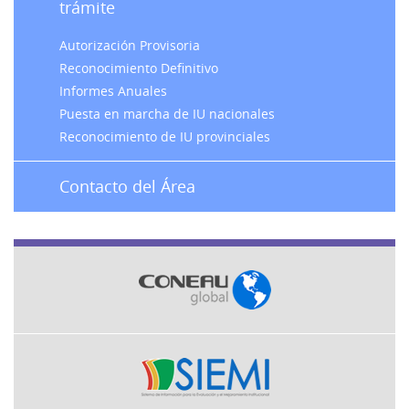
trámite
Autorización Provisoria
Reconocimiento Definitivo
Informes Anuales
Puesta en marcha de IU nacionales
Reconocimiento de IU provinciales
Contacto del Área