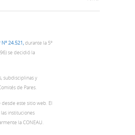
r Nº 24.521,
durante la 5º
96) se decidió la
 subdisciplinas y
Comités de Pares.
 desde este sitio web. El
as instituciones
gularmente la CONEAU.