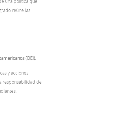
de una política que
sgrado reúne las
oamericanos (OEI).
icas y acciones
la responsabilidad de
udiantes.