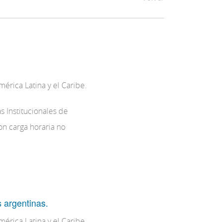
érica Latina y el Caribe.
s Institucionales de
on carga horaria no
s argentinas.
érica Latina y el Caribe.