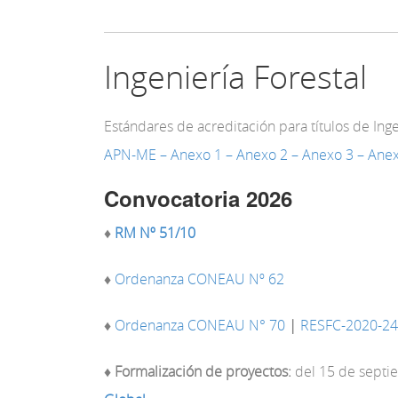
Ingeniería Forestal
Estándares de acreditación para títulos de Ing
APN-ME –
Anexo 1
–
Anexo 2
–
Anexo 3
–
Anex
Convocatoria 2026
♦
RM Nº 51/10
♦
Ordenanza CONEAU Nº 62
♦
Ordenanza CONEAU N° 70
|
RESFC-2020-
♦
Formalización de proyectos:
del 15 de septi